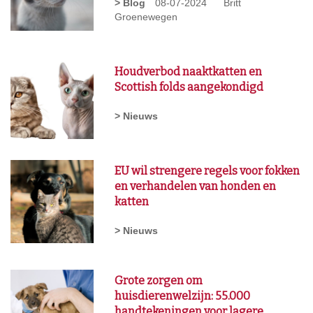
> Blog
08-07-2024
Britt
Groenewegen
Houdverbod naaktkatten en
Scottish folds aangekondigd
> Nieuws
EU wil strengere regels voor fokken
en verhandelen van honden en
katten
> Nieuws
Grote zorgen om
huisdierenwelzijn: 55.000
handtekeningen voor lagere