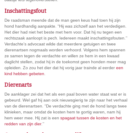
Inschattingsfout
De raadsman meende dat de man geen keus had toen hij zijn
hond hardhandig aanpakte. “Hij was zichzelf aan het verdedigen.
Het dier had niet het beste met hem voor. Dat hij nu tegen een
rechtszaak aanloopt is pech. Iedereen maakt inschattingsfouten.’’
Verdachte’s advocaat wilde dat meerdere getuigen en twee
dierenartsen nogmaals worden verhoord. Volgens hem spannen
ze samen tegen de verdachte en willen ze hem in een kwaad
daglicht stellen, zodat hij in de toekomst geen honden meer mag
opleiden. Zo zou het dier dat hij vorig jaar trainde al eerder
een
kind hebben gebeten
.
Dierenarts
De aanklager zei dat het als een paal boven water staat wat er is
gebeurd. Wel gaf hij aan ook nieuwsgierig te zijn naar het verhaal
van de dierenartsen. “De verdachte ging met de hond langs twee
klinieken, maar omdat de kosten hem te gortig waren, nam hij
hem weer mee. Hij zat is een
spagaat tussen de kosten en het
redden van zijn dier
.’’