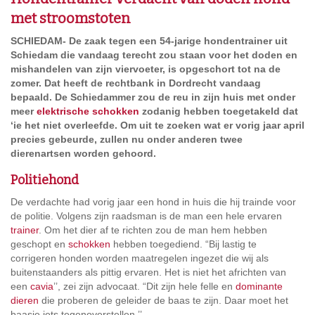
met stroomstoten
SCHIEDAM- De zaak tegen een 54-jarige hondentrainer uit
Schiedam die vandaag terecht zou staan voor het doden en
mishandelen van zijn viervoeter, is opgeschort tot na de
zomer. Dat heeft de rechtbank in Dordrecht vandaag
bepaald. De Schiedammer zou de reu in zijn huis met onder
meer
elektrische schokken
zodanig hebben toegetakeld dat
‘ie het niet overleefde. Om uit te zoeken wat er vorig jaar april
precies gebeurde, zullen nu onder anderen twee
dierenartsen worden gehoord.
Politiehond
De verdachte had vorig jaar een hond in huis die hij trainde voor
de politie. Volgens zijn raadsman is de man een hele ervaren
trainer
. Om het dier af te richten zou de man hem hebben
geschopt en
schokken
hebben toegediend. “Bij lastig te
corrigeren honden worden maatregelen ingezet die wij als
buitenstaanders als pittig ervaren. Het is niet het africhten van
een
cavia
’’, zei zijn advocaat. “Dit zijn hele felle en
dominante
dieren
die proberen de geleider de baas te zijn. Daar moet het
baasje iets tegenoverstellen.’’