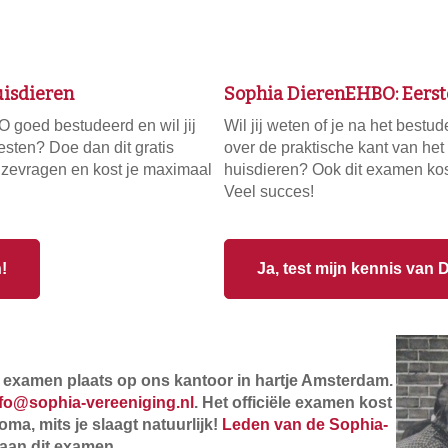
uisdieren
Sophia DierenEHBO: Eerste
 goed bestudeerd en wil jij
Wil jij weten of je na het bes
sten? Doe dan dit gratis
over de praktische kant van het
zevragen en kost je maximaal
huisdieren? Ook dit examen kost
Veel succes!
!
Ja, test mijn kennis van
el examen plaats op ons kantoor in hartje Amsterdam.
nfo@sophia-vereeniging.nl
. Het officiële examen kost
oma, mits je slaagt natuurlijk!
Leden van de Sophia-
aan dit examen.