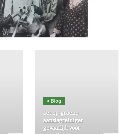
> Blog
Let op: groene
aanslagreiniger
gevaarlijk voor