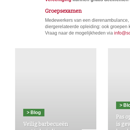
Groepsexamen
Medewerkers van een dierenambulance, e
diergerelateerde opleiding: ook groepen
Vraag naar de mogelijkheden via
info@so
> Bl
> Blog
Pas o
Veilig barbecueën
is gev