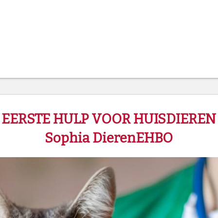
EERSTE HULP VOOR HUISDIEREN
Sophia DierenEHBO