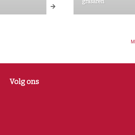
grasaren
M
Volg ons