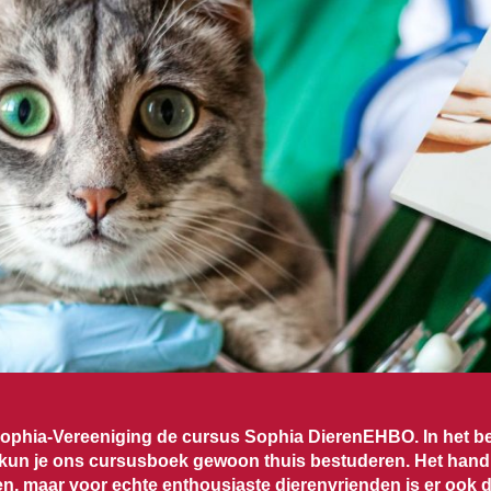
ophia-Vereeniging de cursus Sophia DierenEHBO. In het beg
un je ons cursusboek gewoon thuis bestuderen. Het handb
en, maar voor echte enthousiaste dierenvrienden is er ook