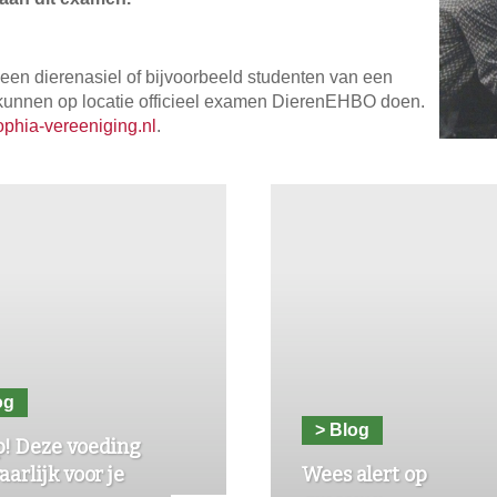
en dierenasiel of bijvoorbeeld studenten van een
 kunnen op locatie officieel examen DierenEHBO doen.
phia-vereeniging.nl
.
og
> Blog
p! Deze voeding
aarlijk voor je
Wees alert op