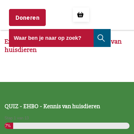
Doneren
Examen Sophia DierenEHBO: Kennis van
huisdieren
QUIZ - EHBO - Kennis van huisdieren
Stap
1
van
13
7%