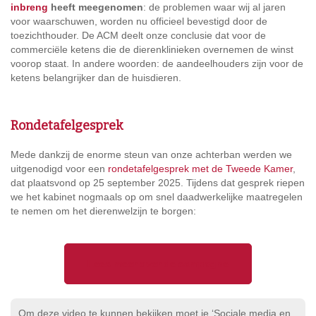
inbreng
heeft meegenomen
: de problemen waar wij al jaren
voor waarschuwen, worden nu officieel bevestigd door de
toezichthouder. De ACM deelt onze conclusie dat voor de
commerciële ketens die de dierenklinieken overnemen de winst
voorop staat. In andere woorden: de aandeelhouders zijn voor de
ketens belangrijker dan de huisdieren.
Rondetafelgesprek
Mede dankzij de enorme steun van onze achterban werden we
uitgenodigd voor een
rondetafelgesprek met de Tweede Kamer
,
dat plaatsvond op 25 september 2025. Tijdens dat gesprek riepen
we
het kabinet nogmaals op om snel daadwerkelijke maatregelen
te nemen om het dierenwelzijn te borgen:
Lees meer over de campagne
Om deze video te kunnen bekijken moet je ‘Sociale media en