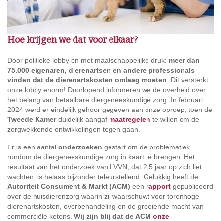
Hoe krijgen we dat voor elkaar?
Door politieke lobby en met maatschappelijke druk:
meer dan
75.000 eigenaren, dierenartsen en andere professionals
vinden dat de dierenartskosten omlaag moeten
. Dit versterkt
onze lobby enorm! Doorlopend informeren we de overheid over
het belang van betaalbare diergeneeskundige zorg. In februari
2024 werd er eindelijk gehoor gegeven aan onze oproep, toen de
Tweede Kamer
duidelijk aangaf
maatregelen
te willen om de
zorgwekkende ontwikkelingen tegen gaan.
Er is een aantal
onderzoeken
gestart om de problematiek
rondom de diergeneeskundige zorg in kaart te brengen. Het
resultaat van het onderzoek van LVVN, dat 2,5 jaar op zich liet
wachten, is helaas bijzonder teleurstellend. Gelukkig heeft de
Autoriteit Consument & Markt (ACM)
een
rapport
gepubliceerd
over de huisdierenzorg waarin zij waarschuwt voor torenhoge
dierenartskosten, overbehandeling en de groeiende macht van
commerciële ketens.
Wij zijn blij dat de ACM
onze