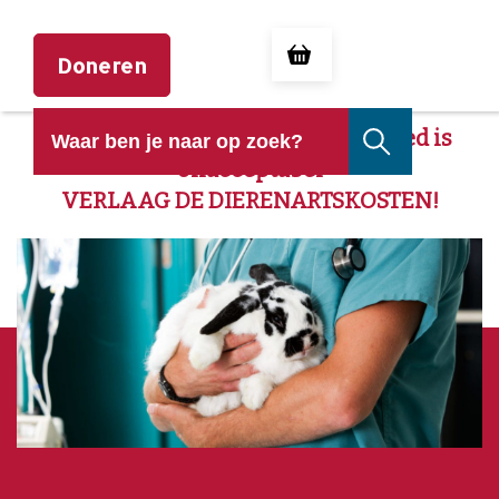
Doneren
Geld verdienen aan huisdierenleed is
onacceptabel
VERLAAG DE DIERENARTSKOSTEN!