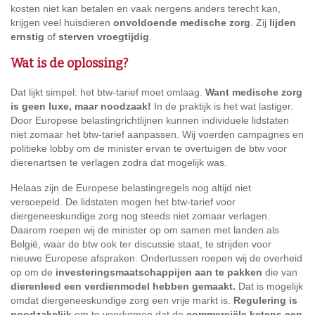
kosten niet kan betalen en vaak nergens anders terecht kan,
krijgen veel huisdieren
onvoldoende medische zorg
. Zij
lijden
ernstig
of
sterven vroegtijdig
.
Wat is de oplossing?
Dat lijkt simpel: het btw-tarief moet omlaag.
Want medische zorg
is geen luxe, maar noodzaak!
In de praktijk is het wat lastiger.
Door Europese belastingrichtlijnen kunnen individuele lidstaten
niet zomaar het btw-tarief aanpassen. Wij voerden campagnes en
politieke lobby om de minister ervan te overtuigen de btw voor
dierenartsen te verlagen zodra dat mogelijk was.
Helaas zijn de Europese belastingregels nog altijd niet
versoepeld. De lidstaten mogen het btw-tarief voor
diergeneeskundige zorg nog steeds niet zomaar verlagen.
Daarom roepen wij de minister op om samen met landen als
België, waar de btw ook ter discussie staat, te strijden voor
nieuwe Europese afspraken. Ondertussen roepen wij de
overheid
op om de
investeringsmaatschappijen aan te pakken
die van
dierenleed een verdienmodel hebben gemaakt.
Dat is mogelijk
omdat diergeneeskundige zorg een vrije markt is.
Regulering is
noodzakelijk
om te voorkomen dat de
commerciële ketens een