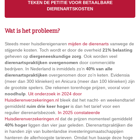
TEKEN DE PETITIE VOOR BETAALBARE
DIERENARTSKOSTEN
Wat is het probleem?
Steeds meer huisdiereigenaren
mijden de dierenarts
vanwege de
stijgende kosten. Toch wordt er door de overheid
21% belasting
geheven op
diergeneeskundige zorg
. Ook worden veel
dierenartspraktijken overgenomen
door commerciële
bedrijven. In Nederland is inmiddels zo’n
40% van alle
dierenartspraktijken
overgenomen door zo’n keten. Evidensia
(meer dan 300 klinieken) en Anicura (meer dan 100 klinieken) zijn
de grootste spelers. Die rekenen torenhoge prijzen, vooral voor
noodhulp
.
Uit onderzoek in 2024 door
Huisdierenverzekeringen.nl
bleek dat het nacht- en weekendtarief
gemiddeld
ruim drie keer hoger
is dan het tarief voor een
regulier dierenartsbezoek.
In 2025 constateerde
Huisdierenverzekeringen.nl
dat de prijzen momenteel gemiddeld
40% hoger
liggen dan vier jaar geleden. Dierenartspraktijken die
in handen zijn van buitenlandse investeringsmaatschappijen
hanteren de allerhoogste tarieven. Omdat hun baasje deze hoge