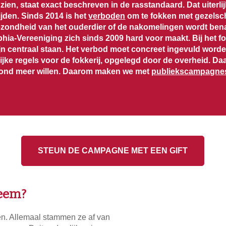
 zien, staat exact beschreven in de rasstandaard. Dat uiterli
ijden. Sinds 2014 is het
verboden
om te fokken met gezelsc
gezondheid van het ouderdier of de nakomelingen wordt ben
phia-Vereeniging zich sinds 2009 hard voor maakt. Bij het f
ijn centraal staan.
Het verbod moet concreet ingevuld worden
lijke regels voor de fokkerij, opgelegd door de overheid. D
ond meer willen. Daarom maken we met
publiekscampagne
STEUN DE CAMPAGNE MET EEN GIFT
leem?
en. Allemaal stammen ze af van