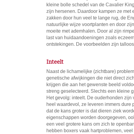
kleine bolle schedel van de Cavalier King
zijn hersenen. Daardoor kampen ze met e
zakken door hun veel te lange rug, de En
natuurlijke wijze voortplanten en door zijn 
moeite met ademhalen. Door al zijn rimpe
last van huidaandoeningen zoals eczeem
ontstekingen. De voorbeelden zijn talloos
Inteelt
Naast de lichamelijke (zichtbare) probl
genetische afwijkingen die niet direct zi
krijgen die aan het gewenste beeld vold
streng geselecteerd. Slechts een kleine
Het gevolg: inteelt. De ouderhonden zijn
heel waardevol, ze leveren immers dure p
dat de kans groter is dat dieren ziek word
eigenschappen worden doorgegeven, oo
een veel grotere kans om zich te openbar
hebben boxers vaak hartproblemen, veel