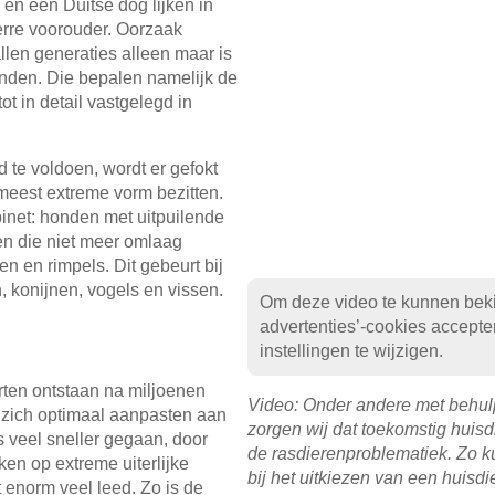
en een Duitse dog lijken in
verre voorouder. Oorzaak
allen generaties alleen maar is
onden. Die bepalen namelijk de
ot in detail vastgelegd in
te voldoen, wordt er gefokt
meest extreme vorm bezitten.
abinet: honden met uitpuilende
ten die niet meer omlaag
en en rimpels. Dit gebeurt bij
, konijnen, vogels en vissen.
Om deze video te kunnen beki
advertenties’-cookies accepte
instellingen te wijzigen.
orten ontstaan na miljoenen
Video: Onder andere met behulp
en zich optimaal aanpasten aan
zorgen wij dat toekomstig huis
s veel sneller gegaan, door
de rasdierenproblematiek. Zo 
ken op extreme uiterlijke
bij het uitkiezen van een huisdi
t enorm veel leed. Zo is de