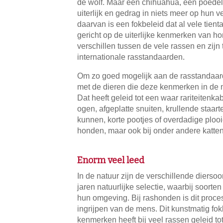
de wolf. Maar een chihuahua, een poedel 
uiterlijk en gedrag in niets meer op hun 
daarvan is een fokbeleid dat al vele tient
gericht op de uiterlijke kenmerken van h
verschillen tussen de vele rassen en zijn t
internationale rasstandaarden.
Om zo goed mogelijk aan de rasstandaard 
met de dieren die deze kenmerken in de 
Dat heeft geleid tot een waar rariteitenk
ogen, afgeplatte snuiten, krullende staar
kunnen, korte pootjes of overdadige plooi
honden, maar ook bij onder andere katten
Enorm veel leed
In de natuur zijn de verschillende dierso
jaren natuurlijke selectie, waarbij soort
hun omgeving. Bij rashonden is dit proce
ingrijpen van de mens. Dit kunstmatig fok
kenmerken heeft bij veel rassen geleid to