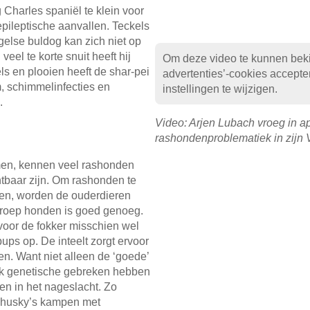
 Charles spaniël te klein voor
pileptische aanvallen. Teckels
gelse buldog kan zich niet op
veel te korte snuit heeft hij
Om deze video te kunnen beki
ls en plooien heeft de shar-pei
advertenties’-cookies accepte
, schimmelinfecties en
instellingen te wijzigen.
.
Video: Arjen Lubach vroeg in a
rashondenproblematiek in zij
emen, kennen veel rashonden
chtbaar zijn. Om rashonden te
oen, worden de ouderdieren
 groep honden is goed genoeg.
 voor de fokker misschien wel
ups op. De inteelt zorgt ervoor
en. Want niet alleen de ‘goede’
k genetische gebreken hebben
en in het nageslacht. Zo
 husky’s kampen met