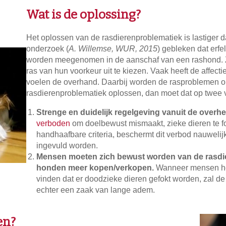
Wat is de oplossing?
Het oplossen van de rasdierenproblematiek is lastiger d
onderzoek (
A. Willemse, WUR, 2015
) gebleken dat erf
worden meegenomen in de aanschaf van een rashond. Z
ras van hun voorkeur uit te kiezen. Vaak heeft de affec
voelen de overhand. Daarbij worden de rasproblemen o
rasdierenproblematiek oplossen, dan moet dat op twee 
Strenge en duidelijk regelgeving vanuit de overhei
verboden
om doelbewust mismaakt, zieke dieren te f
handhaafbare criteria, beschermt dit verbod nauwelij
ingevuld worden.
Mensen moeten zich bewust worden van de rasdi
honden meer kopen/verkopen.
Wanneer mensen het
vinden dat er doodzieke dieren gefokt worden, zal de
echter een zaak van lange adem.
en?