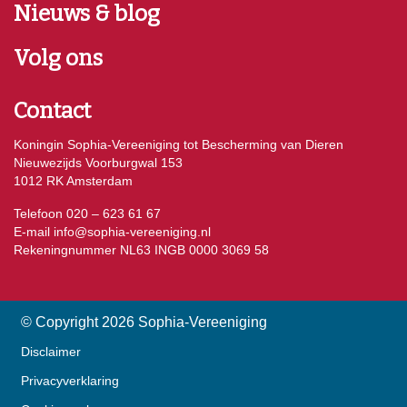
Nieuws & blog
Volg ons
Contact
Koningin Sophia-Vereeniging tot Bescherming van Dieren
Nieuwezijds Voorburgwal 153
1012 RK Amsterdam
Telefoon 020 – 623 61 67
E-mail
info@sophia-vereeniging.nl
Rekeningnummer NL63 INGB 0000 3069 58
© Copyright 2026 Sophia-Vereeniging
Disclaimer
Privacyverklaring