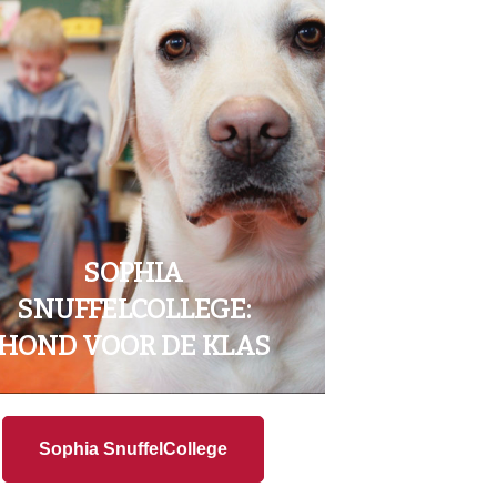
SOPHIA
SNUFFELCOLLEGE:
HOND VOOR DE KLAS
Sophia SnuffelCollege