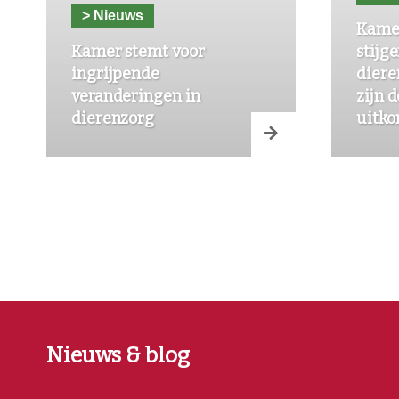
> Nieuws
Kame
Kamer stemt voor
stijg
ingrijpende
diere
veranderingen in
zijn 
dierenzorg
uitk
Nieuws & blog