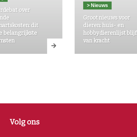
> Nieuws
rdebat over
ende
Groot nieuws voor
nartskosten: dit
dieren: huis- en
de belangrijkste
hobbydierenlijst blijf
omsten
van kracht
Volg ons