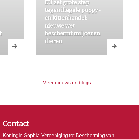
EU zet grote stap
tegen illegale puppy-
en kittenhandel:
nieuwe wet
t
beschermt miljoenen
dieren
Meer nieuws en blogs
Contact
Koningin Sophia-Vereeniging tot Bescherming van