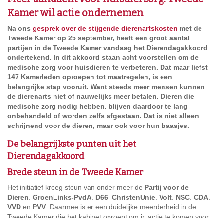
Kamer wil actie ondernemen
Na ons
gesprek over de stijgende dierenartskosten
met de
Tweede Kamer op 25 september, heeft een groot aantal
partijen in de Tweede Kamer vandaag het Dierendagakkoord
ondertekend. In dit akkoord staan acht voorstellen om de
medische zorg voor huisdieren te verbeteren. Dat maar liefst
147 Kamerleden oproepen tot maatregelen, is een
belangrijke stap vooruit. Want steeds meer mensen kunnen
de dierenarts niet of nauwelijks meer betalen. Dieren die
medische zorg nodig hebben, blijven daardoor te lang
onbehandeld of worden zelfs afgestaan. Dat is niet alleen
schrijnend voor de dieren, maar ook voor hun baasjes.
De belangrijkste punten uit het
Dierendagakkoord
Brede steun in de Tweede Kamer
Het initiatief kreeg steun van onder meer de
Partij voor de
Dieren
,
GroenLinks-PvdA
,
D66
,
ChristenUnie
,
Volt
,
NSC
,
CDA
,
VVD
en
PVV
. Daarmee is er een duidelijke meerderheid in de
Tweede Kamer die het kabinet oproept om in actie te komen voor