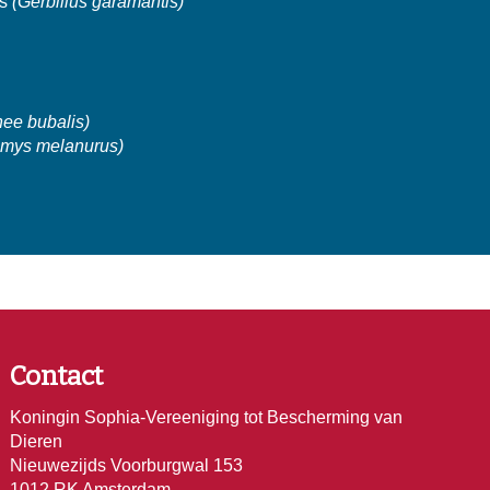
is
(Gerbillus garamantis)
nee bubalis)
omys melanurus)
Contact
Koningin Sophia-Vereeniging tot Bescherming van
Dieren
Nieuwezijds Voorburgwal 153
1012 RK Amsterdam