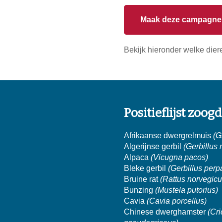
Maak deze campagne 
Bekijk hieronder welke diere
Positieflijst zoog
Afrikaanse dwergrelmuis
(G
Algerijnse gerbil
(Gerbillus
Alpaca
(Vicugna pacos)
Bleke gerbil
(Gerbillus perp
Bruine rat
(Rattus norvegicu
Bunzing
(Mustela putorius)
Cavia
(Cavia porcellus)
Chinese dwerghamster
(Cri