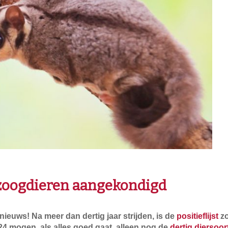
st zoogdieren aangekondigd
euws! Na meer dan dertig jaar strijden, is de
positieflijst
zo
24 mogen, als alles goed gaat, alleen nog de
dertig diersoor