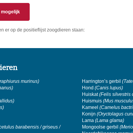
mogelijk
n er op de positieflijst zoogdieren staan:
dieren
raphiurus murinus)
Harrington’s gerbil
(Tate
 nanus)
Hond
(Canis lupus)
Huiskat
(Felis silvestris
allidus)
Huismuis
(Mus musculu
s)
Kameel
(Camelus bactr
Konijn
(Oryctolagus cun
Lama
(Lama glama)
cetulus barabensis / griseus /
Mongoolse gerbil
(Merio