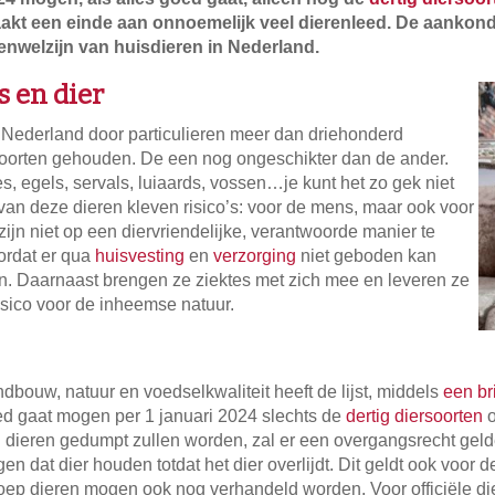
aakt een einde aan onnoemelijk veel dierenleed. De aankondi
enwelzijn van huisdieren in Nederland.
s en dier
 Nederland door particulieren meer dan driehonderd
soorten gehouden. De een nog ongeschikter dan de ander.
 egels, servals, luiaards, vossen…je kunt het zo gek niet
an deze dieren kleven risico’s: voor de mens, maar ook voor
ijn niet op een diervriendelijke, verantwoorde manier te
ordat er qua
huisvesting
en
verzorging
niet geboden kan
. Daarnaast brengen ze ziektes met zich mee en leveren ze
sico voor de inheemse natuur.
dbouw, natuur en voedselkwaliteit heeft de lijst, middels
een br
ed gaat mogen per 1 januari 2024 slechts de
dertig diersoorten
o
n dieren gedumpt zullen worden, zal er een overgangsrecht gel
n dat dier houden totdat het dier overlijdt. Dit geldt ook voor 
roep dieren mogen ook nog verhandeld worden. Voor officiële d