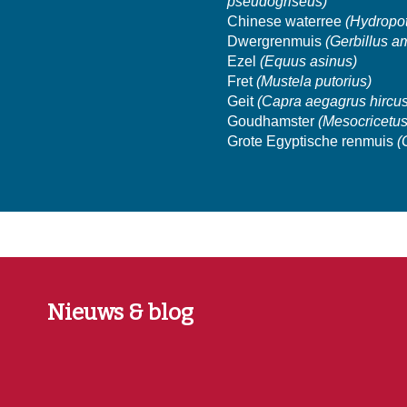
pseudogriseus)
Chinese waterree
(Hydropot
Dwergrenmuis
(Gerbillus 
Ezel
(Equus asinus)
Fret
(Mustela putorius)
Geit
(Capra aegagrus hircus
Goudhamster
(Mesocricetus
Grote Egyptische renmuis
(
Nieuws & blog