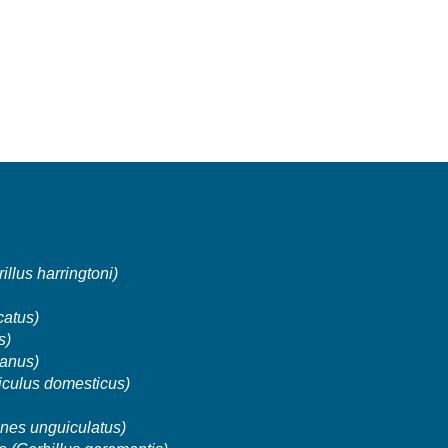
rillus harringtoni)
 catus)
s)
ianus)
iculus domesticus)
nes unguiculatus)