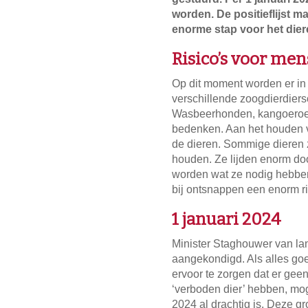
worden. De positieflijst m
enorme stap voor het dier
Risico’s voor men
Op dit moment worden er in
verschillende zoogdierdier
Wasbeerhonden, kangoeroes,
bedenken. Aan het houden v
de dieren. Sommige dieren z
houden. Ze lijden enorm do
worden wat ze nodig hebben
bij ontsnappen een enorm ri
1 januari 2024
Minister Staghouwer van lan
aangekondigd. Als alles go
ervoor te zorgen dat er gee
‘verboden dier’ hebben, moge
2024 al drachtig is. Deze g