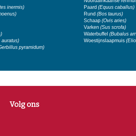
Noordafrikaanse renmu
es inermis)
Paard
(Equus caballus)
amoenus)
Rund
(Bos taurus)
Schaap
(Ovis aries)
Varken
(Sus scrofa)
)
Waterbuffel
(Bubalus ar
 auratus)
Woestijnslaapmuis
(Eli
Gerbillus pyramidum)
Volg ons