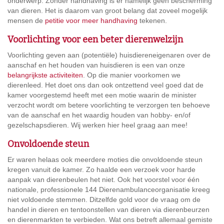
onderwerp. Zonder handhaving is er namelijk geen bescherming
van dieren. Het is daarom van groot belang dat zoveel mogelijk
mensen de
petitie voor meer handhaving
tekenen.
Voorlichting voor een beter dierenwelzijn
Voorlichting geven aan (potentiële) huisdiereneigenaren over de
aanschaf en het houden van huisdieren is een van onze
belangrijkste activiteiten
. Op die manier voorkomen we
dierenleed. Het doet ons dan ook ontzettend veel goed dat de
kamer voorgestemd heeft met een motie waarin de minister
verzocht wordt om betere voorlichting te verzorgen ten behoeve
van de aanschaf en het waardig houden van hobby- en/of
gezelschapsdieren. Wij werken hier heel graag aan mee!
Onvoldoende steun
Er waren helaas ook meerdere moties die onvoldoende steun
kregen vanuit de kamer. Zo haalde een verzoek voor harde
aanpak van dierenbeulen het niet. Ook het voorstel voor één
nationale, professionele 144 Dierenambulanceorganisatie kreeg
niet voldoende stemmen. Ditzelfde gold voor de vraag om de
handel in dieren en tentoonstellen van dieren via dierenbeurzen
en dierenmarkten te verbieden. Wat ons betreft allemaal gemiste