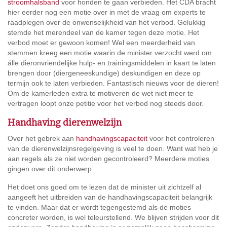
stroomhalsband
voor honden te gaan verbieden. Het CDA bracht
hier eerder nog een motie over in met de vraag om experts te
raadplegen over de onwenselijkheid van het verbod. Gelukkig
stemde het merendeel van de kamer tegen deze motie. Het
verbod moet er gewoon komen! Wel een meerderheid van
stemmen kreeg een motie waarin de minister verzocht werd om
álle dieronvriendelijke hulp- en trainingsmiddelen in kaart te laten
brengen door (diergeneeskundige) deskundigen en deze op
termijn ook te laten verbieden. Fantastisch nieuws voor de dieren!
Om de kamerleden extra te motiveren de wet niet meer te
vertragen loopt onze petitie voor het verbod nog steeds door.
Handhaving dierenwelzijn
Over het gebrek aan
handhavingscapaciteit
voor het controleren
van de dierenwelzijnsregelgeving is veel te doen. Want wat heb je
aan regels als ze niet worden gecontroleerd? Meerdere moties
gingen over dit onderwerp:
Het doet ons goed om te lezen dat de minister uit zichtzelf al
aangeeft het uitbreiden van de handhavingscapaciteit belangrijk
te vinden. Maar dat er wordt tegengestemd als de moties
concreter worden, is wel teleurstellend. We blijven strijden voor dit