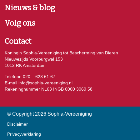
Nieuws & blog
Volg ons
Contact
Koningin Sophia-Vereeniging tot Bescherming van Dieren
Nieuwezijds Voorburgwal 153
1012 RK Amsterdam
Telefoon 020 – 623 61 67
E-mail
info@sophia-vereeniging.nl
Rekeningnummer NL63 INGB 0000 3069 58
© Copyright 2026 Sophia-Vereeniging
Disclaimer
Privacyverklaring