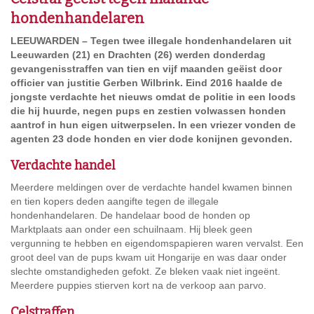
hondenhandelaren
LEEUWARDEN – Tegen twee illegale hondenhandelaren uit
Leeuwarden (21) en Drachten (26) werden donderdag
gevangenisstraffen van tien en vijf maanden geëist door
officier van justitie Gerben Wilbrink. Eind 2016 haalde de
jongste verdachte het nieuws omdat de politie in een loods
die hij huurde, negen pups en zestien volwassen honden
aantrof in hun eigen uitwerpselen. In een vriezer vonden de
agenten 23 dode honden en vier dode konijnen gevonden.
Verdachte handel
Meerdere meldingen over de verdachte handel kwamen binnen
en tien kopers deden aangifte tegen de illegale
hondenhandelaren. De handelaar bood de honden op
Marktplaats aan onder een schuilnaam. Hij bleek geen
vergunning te hebben en eigendomspapieren waren vervalst. Een
groot deel van de pups kwam uit Hongarije en was daar onder
slechte omstandigheden gefokt. Ze bleken vaak niet ingeënt.
Meerdere puppies stierven kort na de verkoop aan parvo.
Celstraffen