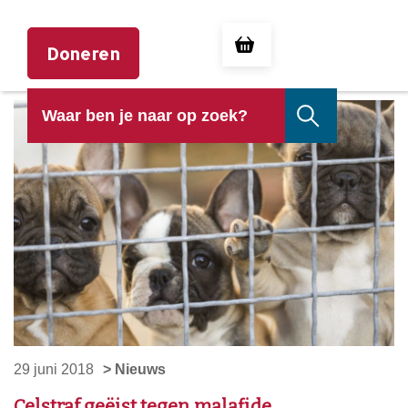
Doneren
29 juni 2018
> Nieuws
Celstraf geëist tegen malafide