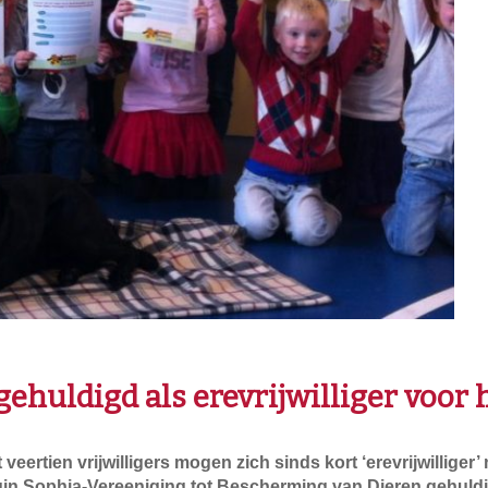
 gehuldigd als erevrijwilliger voor
ertien vrijwilligers mogen zich sinds kort ‘erevrijwilliger
in Sophia-Vereeniging tot Bescherming van Dieren gehuldig