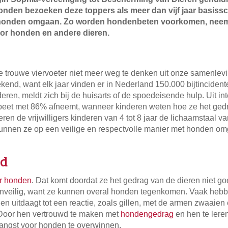
nden bezoeken deze toppers als meer dan vijf jaar basissc
et honden omgaan. Zo worden hondenbeten voorkomen, neemt
oor honden en andere dieren.
e trouwe viervoeter niet meer weg te denken uit onze samenlev
kend, want elk jaar vinden er in Nederland 150.000 bijtincident
ren, meldt zich bij de huisarts of de spoedeisende hulp. Uit in
eet met 86% afneemt, wanneer kinderen weten hoe ze het gedr
eren de vrijwilligers kinderen van 4 tot 8 jaar de lichaamstaal 
kunnen ze op een veilige en respectvolle manier met honden 
nd
r honden
. Dat komt doordat ze het gedrag van de dieren niet g
nveilig, want ze kunnen overal honden tegenkomen. Vaak hebbe
en uitdaagt tot een reactie, zoals gillen, met de armen zwaaie
 Door hen vertrouwd te maken met
hondengedrag
en hen te leren
angst voor honden te overwinnen.