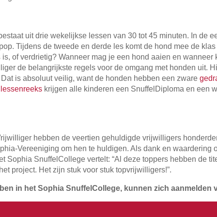
staat uit drie wekelijkse lessen van 30 tot 45 minuten. In de eer
. Tijdens de tweede en derde les komt de hond mee de klas in 
 is, of verdrietig? Wanneer mag je een hond aaien en wanneer k
lliger de belangrijkste regels voor de omgang met honden uit. H
. Dat is absoluut veilig, want de honden hebben een zware
gedr
e
lessenreeks
krijgen alle kinderen een SnuffelDiploma en een w
lVrijwilliger hebben de veertien gehuldigde vrijwilligers honder
phia-Vereeniging om hen te huldigen. Als dank en waardering 
t Sophia SnuffelCollege vertelt: “Al deze toppers hebben de titel
t project. Het zijn stuk voor stuk topvrijwilligers!”.
ben in het Sophia SnuffelCollege, kunnen zich aanmelden 