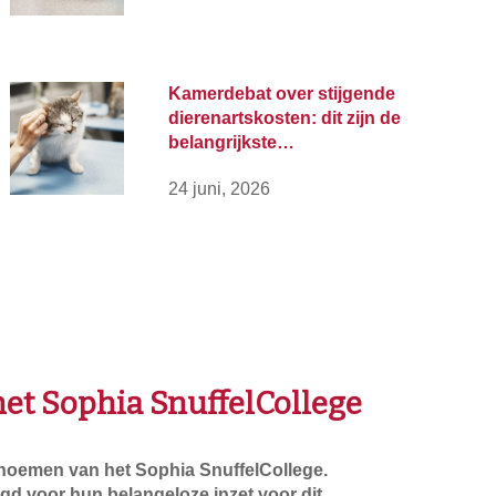
Kamerdebat over stijgende
dierenartskosten: dit zijn de
belangrijkste…
24 juni, 2026
 het Sophia SnuffelCollege
’ noemen van het Sophia SnuffelCollege.
d voor hun belangeloze inzet voor dit