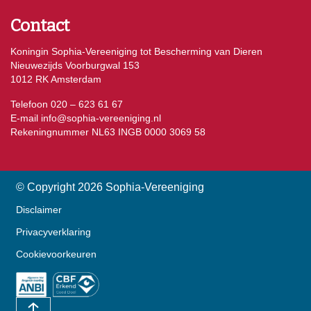
Contact
Koningin Sophia-Vereeniging tot Bescherming van Dieren
Nieuwezijds Voorburgwal 153
1012 RK Amsterdam
Telefoon 020 – 623 61 67
E-mail
info@sophia-vereeniging.nl
Rekeningnummer NL63 INGB 0000 3069 58
© Copyright 2026 Sophia-Vereeniging
Disclaimer
Privacyverklaring
Cookievoorkeuren