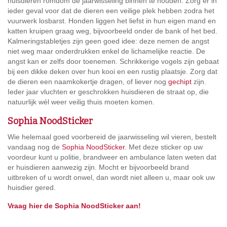
huisdieren romdom de jaarwisseling binnen te houden. Zorg er in
ieder geval voor dat de dieren een veilige plek hebben zodra het
vuurwerk losbarst. Honden liggen het liefst in hun eigen mand en
katten kruipen graag weg, bijvoorbeeld onder de bank of het bed.
Kalmeringstabletjes zijn geen goed idee: deze nemen de angst
niet weg maar onderdrukken enkel de lichamelijke reactie. De
angst kan er zelfs door toenemen. Schrikkerige vogels zijn gebaat
bij een dikke deken over hun kooi en een rustig plaatsje. Zorg dat
de dieren een naamkokertje dragen, of liever nog
gechipt
zijn.
Ieder jaar vluchten er geschrokken huisdieren de straat op, die
natuurlijk wél weer veilig thuis moeten komen.
Sophia NoodSticker
Wie helemaal goed voorbereid de jaarwisseling wil vieren, bestelt
vandaag nog de
Sophia NoodSticker
. Met deze sticker op uw
voordeur kunt u politie, brandweer en ambulance laten weten dat
er huisdieren aanwezig zijn. Mocht er bijvoorbeeld brand
uitbreken of u wordt onwel, dan wordt niet alleen u, maar ook uw
huisdier gered.
Vraag hier de Sophia NoodSticker aan!