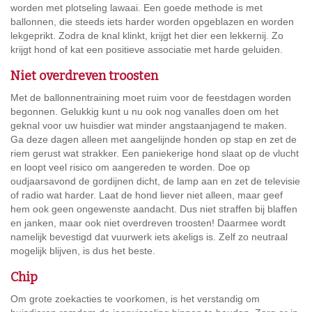
worden met plotseling lawaai. Een goede methode is met
ballonnen, die steeds iets harder worden opgeblazen en worden
lekgeprikt. Zodra de knal klinkt, krijgt het dier een lekkernij. Zo
krijgt hond of kat een positieve associatie met harde geluiden.
Niet overdreven troosten
Met de ballonnentraining moet ruim voor de feestdagen worden
begonnen. Gelukkig kunt u nu ook nog vanalles doen om het
geknal voor uw huisdier wat minder angstaanjagend te maken.
Ga deze dagen alleen met aangelijnde honden op stap en zet de
riem gerust wat strakker. Een paniekerige hond slaat op de vlucht
en loopt veel risico om aangereden te worden. Doe op
oudjaarsavond de gordijnen dicht, de lamp aan en zet de televisie
of radio wat harder. Laat de hond liever niet alleen, maar geef
hem ook geen ongewenste aandacht. Dus niet straffen bij blaffen
en janken, maar ook niet overdreven troosten! Daarmee wordt
namelijk bevestigd dat vuurwerk iets akeligs is. Zelf zo neutraal
mogelijk blijven, is dus het beste.
Chip
Om grote zoekacties te voorkomen, is het verstandig om