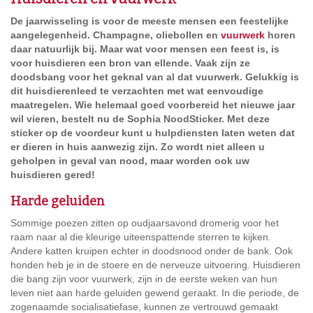
De jaarwisseling is voor de meeste mensen een feestelijke
aangelegenheid. Champagne, oliebollen en
vuurwerk
horen
daar natuurlijk bij. Maar wat voor mensen een feest is, is
voor huisdieren een bron van ellende. Vaak zijn ze
doodsbang voor het geknal van al dat vuurwerk. Gelukkig is
dit huisdierenleed te verzachten met wat eenvoudige
maatregelen. Wie helemaal goed voorbereid het nieuwe jaar
wil vieren, bestelt nu de Sophia NoodSticker. Met deze
sticker op de voordeur kunt u hulpdiensten laten weten dat
er dieren in huis aanwezig zijn. Zo wordt niet alleen u
geholpen in geval van nood, maar worden ook uw
huisdieren gered!
Harde geluiden
Sommige poezen zitten op oudjaarsavond dromerig voor het
raam naar al die kleurige uiteenspattende sterren te kijken.
Andere katten kruipen echter in doodsnood onder de bank. Ook
honden heb je in de stoere en de nerveuze uitvoering. Huisdieren
die bang zijn voor vuurwerk, zijn in de eerste weken van hun
leven niet aan harde geluiden gewend geraakt. In die periode, de
zogenaamde socialisatiefase, kunnen ze vertrouwd gemaakt