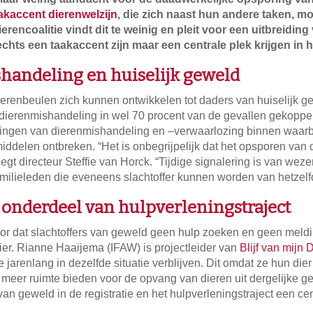
akaccent dierenwelzijn
, die zich naast hun andere taken, m
ierencoalitie vindt dit te weinig en pleit voor een uitbreiding 
lechts een taakaccent zijn maar een centrale plek krijgen i
shandeling en huiselijk geweld
dierenbeulen zich kunnen ontwikkelen tot daders van huiselijk g
t dierenmishandeling in wel 70 procent van de gevallen gekoppe
dingen van dierenmishandeling en –verwaarlozing binnen waarbij
middelen ontbreken. “Het is onbegrijpelijk dat het opsporen va
zegt directeur Steffie van Horck. “Tijdige signalering is van wez
familieleden die eveneens slachtoffer kunnen worden van hetzelf
 onderdeel van hulpverleningstraject
r dat slachtoffers van geweld geen hulp zoeken en geen meldin
dier. Rianne Haaijema (IFAW) is projectleider van
Blijf van mijn 
ie jarenlang in dezelfde situatie verblijven. Dit omdat ze hun d
meer ruimte bieden voor de opvang van dieren uit dergelijke gez
van geweld in de registratie en het hulpverleningstraject een cen