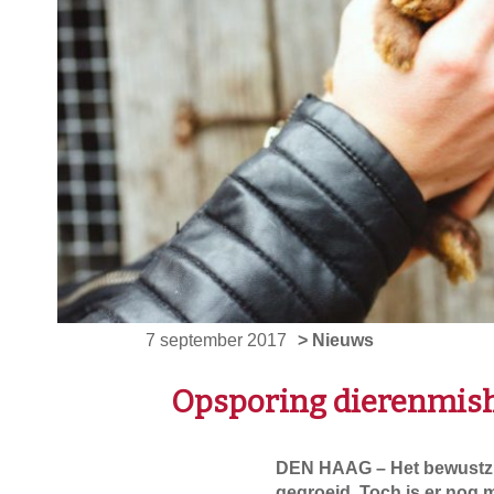
7 september 2017
> Nieuws
Opsporing dierenmisha
DEN HAAG – Het bewustzijn
gegroeid. Toch is er nog 