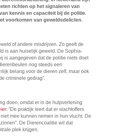
oeten richten op het signaleren van
van kennis en capaciteit bij de politie.
n het voorkomen van geweldsdelicten.
eweld of andere misdrijven. Zo geeft de
ld is aan huiselijk geweld. De Sophia-
 is aangegeven dat de politie niets doet
n dierenbeulen nog steeds een
enlijk belang voor de dieren zelf, maar ook
de criminele gedrag”.
g doen, omdat er in de hulpverlening
Dier
: “De praktijk leert dat er slachtoffers
ier niet mee kunnen nemen in hun vlucht. De
innen”. De Dierencoalitie wil dat
trale plek krijgen.