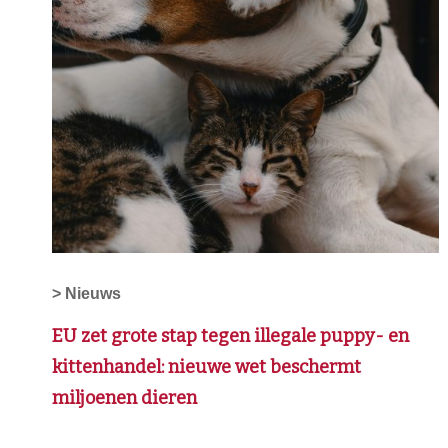
> Nieuws
EU zet grote stap tegen illegale puppy- en
kittenhandel: nieuwe wet beschermt
miljoenen dieren