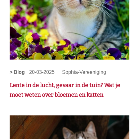
> Blog
20-03-2025
Sophia-Vereeniging
Lente in de lucht, gevaar in de tuin? Wat je
moet weten over bloemen en katten