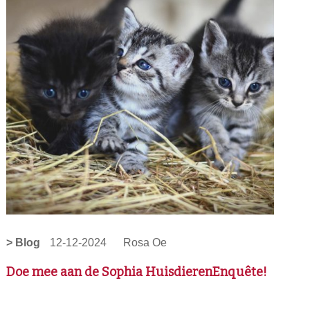
> Blog
12-12-2024
Rosa Oe
Doe mee aan de Sophia HuisdierenEnquête!