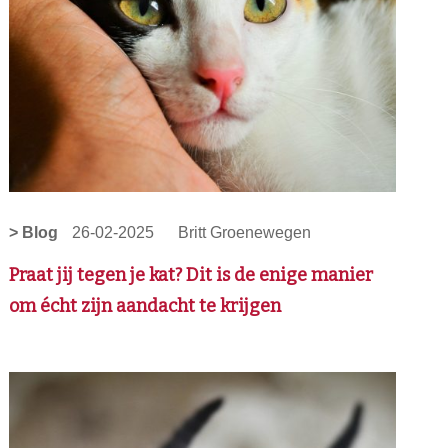
> Blog
26-02-2025
Britt Groenewegen
Praat jij tegen je kat? Dit is de enige manier
om écht zijn aandacht te krijgen