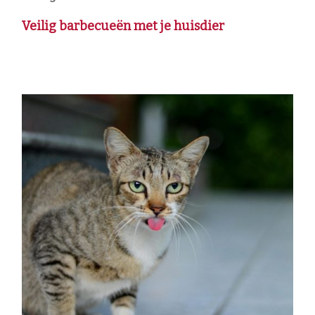
Veilig barbecueën met je huisdier