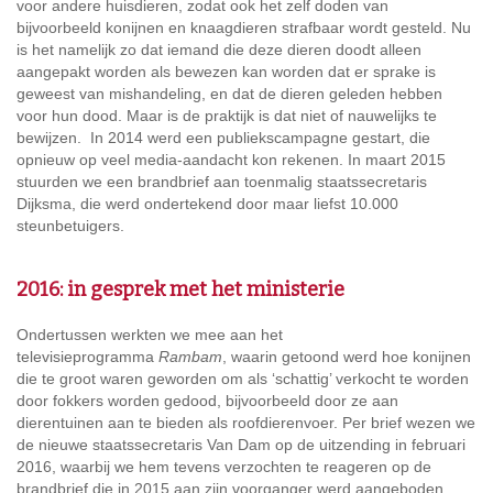
voor andere huisdieren, zodat ook het zelf doden van
bijvoorbeeld konijnen en knaagdieren strafbaar wordt gesteld. Nu
is het namelijk zo dat iemand die deze dieren doodt alleen
aangepakt worden als bewezen kan worden dat er sprake is
geweest van mishandeling, en dat de dieren geleden hebben
voor hun dood. Maar is de praktijk is dat niet of nauwelijks te
bewijzen. In 2014 werd een publiekscampagne gestart, die
opnieuw op veel media-aandacht kon rekenen. In maart 2015
stuurden we een brandbrief aan toenmalig staatssecretaris
Dijksma, die werd ondertekend door maar liefst 10.000
steunbetuigers.
2016: in gesprek met het ministerie
Ondertussen werkten we mee aan het
televisieprogramma
Rambam
, waarin getoond werd hoe konijnen
die te groot waren geworden om als ‘schattig’ verkocht te worden
door fokkers worden gedood, bijvoorbeeld door ze aan
dierentuinen aan te bieden als roofdierenvoer. Per brief wezen we
de nieuwe staatssecretaris Van Dam op de uitzending in februari
2016, waarbij we hem tevens verzochten te reageren op de
brandbrief die in 2015 aan zijn voorganger werd aangeboden.