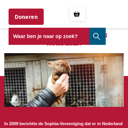
Doneren
VERBIED HET ZELF DODEN VAN
HUISDIEREN
In 2009 berichtte de Sophia-Vereeniging dat er in Nederland