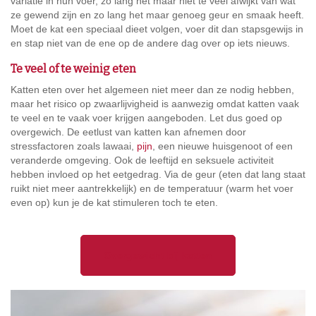
variatie in hun voer, zo lang het maar niet te veel afwijkt van wat
ze gewend zijn en zo lang het maar genoeg geur en smaak heeft.
Moet de kat een speciaal dieet volgen, voer dit dan stapsgewijs in
en stap niet van de ene op de andere dag over op iets nieuws.
Te veel of te weinig eten
Katten eten over het algemeen niet meer dan ze nodig hebben,
maar het risico op zwaarlijvigheid is aanwezig omdat katten vaak
te veel en te vaak voer krijgen aangeboden. Let dus goed op
overgewich. De eetlust van katten kan afnemen door
stressfactoren zoals lawaai,
pijn
, een nieuwe huisgenoot of een
veranderde omgeving. Ook de leeftijd en seksuele activiteit
hebben invloed op het eetgedrag. Via de geur (eten dat lang staat
ruikt niet meer aantrekkelijk) en de temperatuur (warm het voer
even op) kun je de kat stimuleren toch te eten.
Overgewicht bij katten