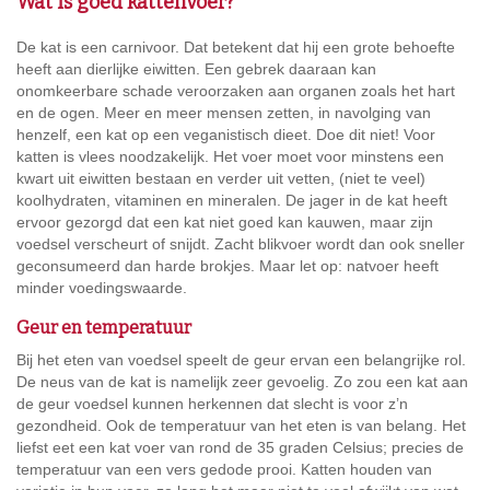
Wat is goed kattenvoer?
De kat is een carnivoor. Dat betekent dat hij een grote behoefte
heeft aan dierlijke eiwitten. Een gebrek daaraan kan
onomkeerbare schade veroorzaken aan organen zoals het hart
en de ogen. Meer en meer mensen zetten, in navolging van
henzelf, een kat op een veganistisch dieet. Doe dit niet! Voor
katten is vlees noodzakelijk. Het voer moet voor minstens een
kwart uit eiwitten bestaan en verder uit vetten, (niet te veel)
koolhydraten, vitaminen en mineralen. De jager in de kat heeft
ervoor gezorgd dat een kat niet goed kan kauwen, maar zijn
voedsel verscheurt of snijdt. Zacht blikvoer wordt dan ook sneller
geconsumeerd dan harde brokjes. Maar let op: natvoer heeft
minder voedingswaarde.
Geur en temperatuur
Bij het eten van voedsel speelt de geur ervan een belangrijke rol.
De neus van de kat is namelijk zeer gevoelig. Zo zou een kat aan
de geur voedsel kunnen herkennen dat slecht is voor z’n
gezondheid. Ook de temperatuur van het eten is van belang. Het
liefst eet een kat voer van rond de 35 graden Celsius; precies de
temperatuur van een vers gedode prooi. Katten houden van