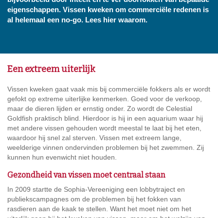
eigenschappen. Vissen kweken om commerciële redenen is
al helemaal een no-go. Lees hier waarom.
Een extreem uiterlijk
Vissen kweken gaat vaak mis bij commerciële fokkers als er wordt
gefokt op extreme uiterlijke kenmerken. Goed voor de verkoop,
maar de dieren lijden er ernstig onder. Zo wordt de Celestial
Goldfish praktisch blind. Hierdoor is hij in een aquarium waar hij
met andere vissen gehouden wordt meestal te laat bij het eten,
waardoor hij snel zal sterven. Vissen met extreem lange,
weelderige vinnen ondervinden problemen bij het zwemmen. Zij
kunnen hun evenwicht niet houden.
Gezondheid van vissen moet centraal staan
In 2009 startte de Sophia-Vereeniging een lobbytraject en
publiekscampagnes om de problemen bij het fokken van
rasdieren aan de kaak te stellen. Want het moet niet om het