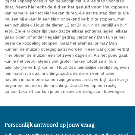
Bij het koppelproces is het belangrijk dat je alles stap voor stap
doet.
Neem hier echt de tijd en het geduld voor.
Het koppelen
kan namelijk één tot vier weken duren. Als eerste stap dien je alle
muizen bij elkaar in een klein onbekend verblijf te stoppen, met
een schuilplek. Houd de dieren 12 tot 24 uur in dit verblijf en blijf
erbij. Zie je in deze tijd vaak dat ze elkaar achterna jagen, elkaar
gaan bijten, of ander negatief gedrag vertonen? Dan kun je het
beste de koppeling stoppen. Gaat het allemaal prima? Dan
kunnen de muizen overgeplaatst worden in een wat groter verblijf.
Hier blijven de muizen één tot zeven dagen in. Als het goed gaat,
kun je het verblijf steeds wat groter maken totdat ze in hun
uiteindelijke verblijf komen. Houd dit uiteindelijke verblijf nog even
minimalistisch qua inrichting. Zodra de dieren één of twee
nachten in harmonie samen zijn geweest in dit verblijf, dan kun je
beginnen met de echte inrichting. Doe dit wel op een rustig
tempo. Elke 24 uur kun je een nieuw verrijkingsitem toevoegen.
Persoonlijk antwoord op jouw vraag
Heb jij een specifieke vraag en zou je graag in gesprek gaan met