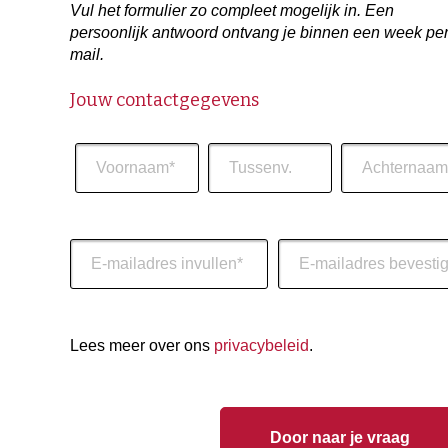
Vul het formulier zo compleet mogelijk in. Een
persoonlijk antwoord ontvang je binnen een week per
mail.
Jouw contactgegevens
Naam
E-
Voornaam
Tussenvoegsel
Achternaam
mailadres
*
sophianieuws
Lees meer over ons
privacybeleid
.
E-
E-
mailadres
mailadres
invoeren
bevestigen