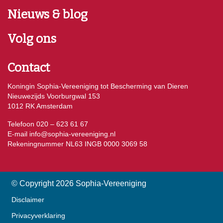
Nieuws & blog
Volg ons
Contact
Koningin Sophia-Vereeniging tot Bescherming van Dieren
Nieuwezijds Voorburgwal 153
1012 RK Amsterdam
Telefoon 020 – 623 61 67
E-mail
info@sophia-vereeniging.nl
Rekeningnummer NL63 INGB 0000 3069 58
© Copyright 2026 Sophia-Vereeniging
Disclaimer
Privacyverklaring