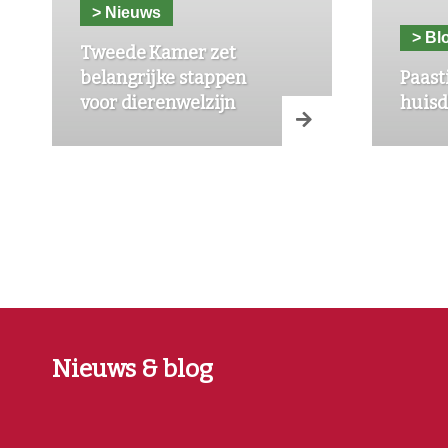
> Nieuws
> Bl
Tweede Kamer zet
belangrijke stappen
Paast
voor dierenwelzijn
huisd
Nieuws & blog