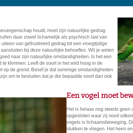
n gevangenschap houdt, moet zijn natuurlijke gedrag
zullen daar zowel lichamelijk als psychisch last van
iteen van gefrustreerd gedrag tot een vroegtijdige
ansluiten bij deze natuurlijke behoeftes. Wil je weten
oed naar zijn natuurlijke omstandigheden. Is het een
te klimmen. Leeft de soort in het wild hoog in de
et op de grond. Besef je dat sommige omstandigheden
 zijn om te besluiten dat je die bepaalde soort dan ook
Een vogel moet be
Het is helaas nog steeds geen 
opgesloten waar zij nooit uitk
vogels is lichaamsbeweging. Die
stukken te vliegen. Het heen en