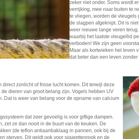
zeker niet onder. Soms wordt e
verrijking, mee naar buiten te 
te vliegen, worden de vleugels 
de slagpen afgeknipt. Dit is niet
weer nieuwe lange veren terug.
waarbij het laatste vleugellid 
verboden! We zijn geen voorsta
Maar als kortwieken het leven va
dat beter dan een leven zonder v
direct zonlicht of frisse lucht komen. Dit terwijl deze
de dieren van groot belang zijn. Vogels hebben UV
n. Dat is weer van belang voor de opname van calcium
systeem dat zeer gevoelig is voor giftige dampen.
 zet ze dan nooit in de buurt van de keuken. De
kken (de teflon antiaanbaklaag in pannen, ook bij de
nen sterven. Dit geldt ook voor sigarettenrook en de