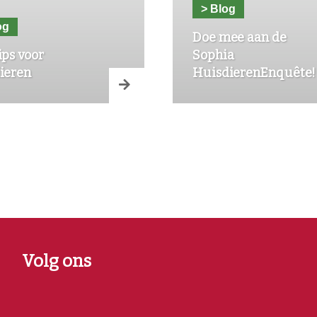
> Blog
og
Doe mee aan de
ips voor
Sophia
ieren
HuisdierenEnquête!
Volg ons