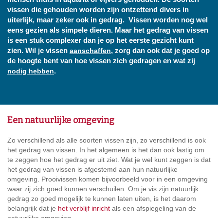
vissen die gehouden worden zijn ontzettend divers in
uiterlijk, maar zeker ook in gedrag. Vissen worden nog wel
eens gezien als simpele dieren. Maar het gedrag van vissen
is een stuk complexer dan je op het eerste gezicht kunt
zien. Wil je vissen
, zorg dan ook dat je goed op
aanschaffen
de hoogte bent van hoe vissen zich gedragen en wat zij
.
nodig hebben
Een natuurlijke omgeving
Zo verschillend als alle soorten vissen zijn, zo verschillend is ook
het gedrag van vissen. In het algemeen is het dan ook lastig om
te zeggen hoe het gedrag er uit ziet. Wat je wel kunt zeggen is dat
het gedrag van vissen is afgestemd aan hun natuurlijke
omgeving. Prooivissen komen bijvoorbeeld voor in een omgeving
waar zij zich goed kunnen verschuilen. Om je vis zijn natuurlijk
gedrag zo goed mogelijk te kunnen laten uiten, is het daarom
belangrijk dat je
het verblijf inricht
als een afspiegeling van de