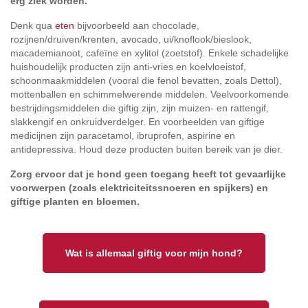
erg ziek worden.
Denk qua
eten
bijvoorbeeld aan chocolade,
rozijnen/druiven/krenten, avocado, ui/knoflook/bieslook,
macademianoot, cafeïne en xylitol (zoetstof). Enkele schadelijke
huishoudelijk producten zijn anti-vries en koelvloeistof,
schoonmaakmiddelen (vooral die fenol bevatten, zoals Dettol),
mottenballen en schimmelwerende middelen. Veelvoorkomende
bestrijdingsmiddelen die giftig zijn, zijn muizen- en rattengif,
slakkengif en onkruidverdelger. En voorbeelden van giftige
medicijnen zijn paracetamol, ibruprofen, aspirine en
antidepressiva. Houd deze producten buiten bereik van je dier.
Zorg ervoor dat je hond geen toegang heeft tot gevaarlijke
voorwerpen (zoals elektriciteitssnoeren en spijkers) en
giftige planten en bloemen.
Wat is allemaal giftig voor mijn hond?