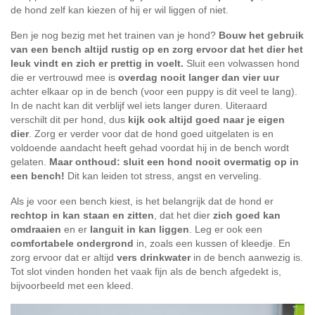
de hond zelf kan kiezen of hij er wil liggen of niet.
Ben je nog bezig met het trainen van je hond?
Bouw het gebruik
van een bench altijd rustig op en zorg ervoor dat het dier het
leuk vindt en zich er prettig in voelt.
Sluit een volwassen hond
die er vertrouwd mee is
overdag nooit langer dan vier uur
achter elkaar op in de bench (voor een puppy is dit veel te lang).
In de nacht kan dit verblijf wel iets langer duren. Uiteraard
verschilt dit per hond, dus
kijk ook altijd goed naar je eigen
dier
. Zorg er verder voor dat de hond goed uitgelaten is en
voldoende aandacht heeft gehad voordat hij in de bench wordt
gelaten.
Maar onthoud: sluit een hond nooit overmatig op in
een bench!
Dit kan leiden tot stress, angst en verveling.
Als je voor een bench kiest, is het belangrijk dat de hond er
rechtop in kan staan en zitten
, dat het dier
zich goed kan
omdraaien
en er
languit in kan liggen
. Leg er ook een
comfortabele ondergrond
in, zoals een kussen of kleedje. En
zorg ervoor dat er altijd
vers drinkwater
in de bench aanwezig is.
Tot slot vinden honden het vaak fijn als de bench afgedekt is,
bijvoorbeeld met een kleed.