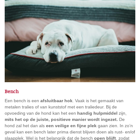
Bench
Een bench is een
afsluitbaar hok
. Vaak is het gemaakt van
metalen tralies of van kunststof met een traliedeur. Bij de
opvoeding van de hond kan het een
handig
hulpmiddel
zijn,
mits het op de juiste, positieve manier wordt ingezet.
De
hond zal het dan als
een veilige en fijne plek
gaan zien. In zo’n
geval kan een bench later prima dienst blijven doen als rust- en/of
slaapplek. Wel is het belangrijk dat de bench
open blijft
, zodat