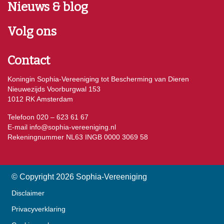
Nieuws & blog
Volg ons
Contact
Koningin Sophia-Vereeniging tot Bescherming van Dieren
Nieuwezijds Voorburgwal 153
1012 RK Amsterdam
Telefoon 020 – 623 61 67
E-mail
info@sophia-vereeniging.nl
Rekeningnummer NL63 INGB 0000 3069 58
© Copyright 2026 Sophia-Vereeniging
Disclaimer
Privacyverklaring