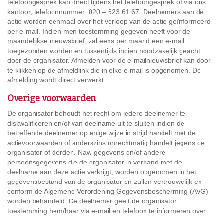
telefoongesprek kan direct tijdens het telefoongesprek of via ons
kantoor, telefoonnummer: 020 – 623 61 67. Deelnemers aan de
actie worden eenmaal over het verloop van de actie geïnformeerd
per e-mail. Indien men toestemming gegeven heeft voor de
maandelijkse nieuwsbrief, zal eens per maand een e-mail
toegezonden worden en tussentijds indien noodzakelijk geacht
door de organisator. Afmelden voor de e-mailnieuwsbrief kan door
te klikken op de afmeldlink die in elke e-mail is opgenomen. De
afmelding wordt direct verwerkt.
Overige voorwaarden
De organisator behoudt het recht om iedere deelnemer te
diskwalificeren en/of van deelname uit te sluiten indien de
betreffende deelnemer op enige wijze in strijd handelt met de
actievoorwaarden of anderszins onrechtmatig handelt jegens de
organisator of derden. Naw-gegevens en/of andere
persoonsgegevens die de organisator in verband met de
deelname aan deze actie verkrijgt, worden opgenomen in het
gegevensbestand van de organisator en zullen vertrouwelijk en
conform de Algemene Verordening Gegevensbescherming (AVG)
worden behandeld. De deelnemer geeft de organisator
toestemming hem/haar via e-mail en telefoon te informeren over