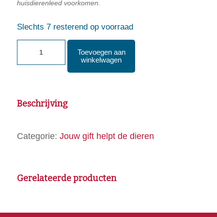
huisdierenleed voorkomen.
Slechts 7 resterend op voorraad
Katoenen
Toevoegen aan
tas
winkelwagen
Cats
aantal
Beschrijving
Categorie:
Jouw gift helpt de dieren
Gerelateerde producten