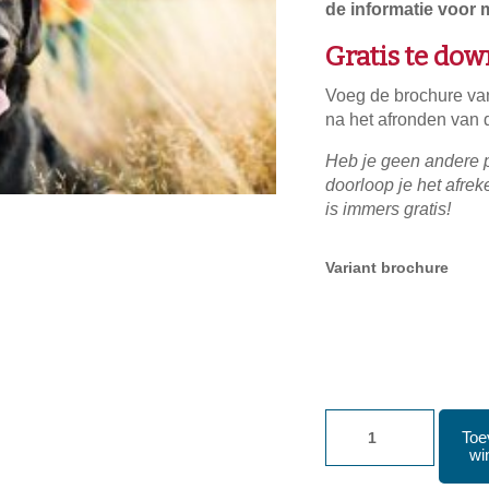
de informatie voor
Gratis te do
Voeg de brochure va
na het afronden van d
Heb je geen andere 
doorloop je het afre
is immers gratis!
Variant brochure
Hond
Toe
&
wi
kind: